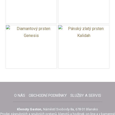
O NÁS
OBCHODNÍ PODMÍNKY
SLUŽBY A SERVIS
Klenoty Gaston,
Náměstí Svobody 8a, 678 01 Blansko
Prodej zásnubních a snubních prstenů, klenotů a hodinek on-line a v kamenné