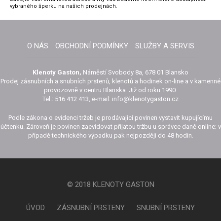
vybraného šperku na našich prodejnách.
O NÁS
OBCHODNÍ PODMÍNKY
SLUŽBY A SERVIS
Klenoty Gaston,
Náměstí Svobody 8a, 678 01 Blansko
Prodej zásnubních a snubních prstenů, klenotů a hodinek on-line a v kamenné
provozovně v centru Blanska. Již od roku 1990.
Tel.: 516 412 413, e-mail: info@klenotygaston.cz
Podle zákona o evidenci tržeb je prodávající povinen vystavit kupujícímu
účtenku. Zároveň je povinen zaevidovat přijatou tržbu u správce daně online; v
případě technického výpadku pak nejpozději do 48 hodin.
© 2018 KLENOTY GASTON
ÚVOD
ZÁSNUBNÍ PRSTENY
SNUBNÍ PRSTENY